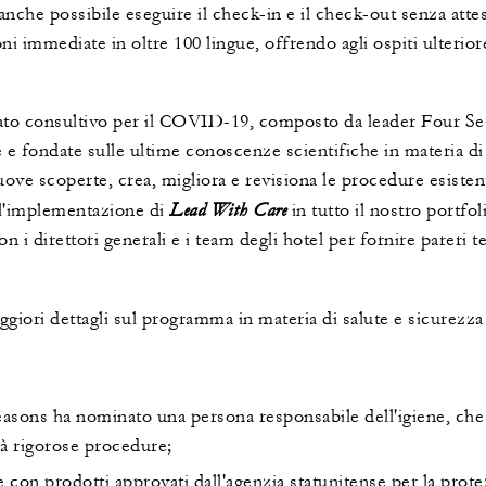
 anche possibile eseguire il check-in e il check-out senza atte
i immediate in oltre 100 lingue, offrendo agli ospiti ulteriore 
o consultivo per il COVID-19, composto da leader Four Seas
e fondate sulle ultime conoscenze scientifiche in materia di 
nuove scoperte, crea, migliora e revisiona le procedure esiste
Lead With Care
 l'implementazione di
in tutto il nostro portfol
on i direttori generali e i team degli hotel per fornire pareri 
ggiori dettagli sul programma in materia di salute e sicurezz
easons ha nominato una persona responsabile dell'igiene, che
ià rigorose procedure;
 con prodotti approvati dall'agenzia statunitense per la prot