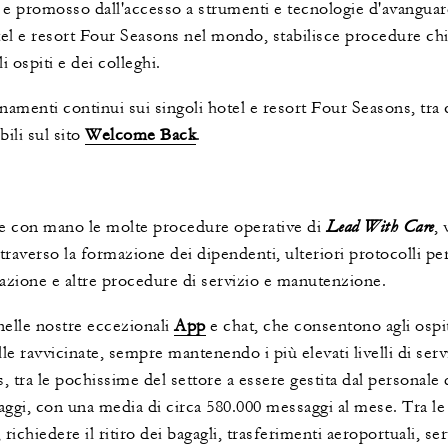
a e promosso dall'accesso a strumenti e tecnologie d'avanguar
tel e resort Four Seasons nel mondo, stabilisce procedure ch
 ospiti e dei colleghi.
amenti continui sui singoli hotel e resort Four Seasons, tra 
ili sul sito
Welcome Back
.
Lead With Care
re con mano le molte procedure operative di
,
traverso la formazione dei dipendenti, ulteriori protocolli per
lazione e altre procedure di servizio e manutenzione.
nelle nostre eccezionali
App
e chat, che consentono agli ospiti
le ravvicinate, sempre mantenendo i più elevati livelli di serv
, tra le pochissime del settore a essere gestita dal personale 
aggi, con una media di circa 580.000 messaggi al mese. Tra le 
 richiedere il ritiro dei bagagli, trasferimenti aeroportuali, s