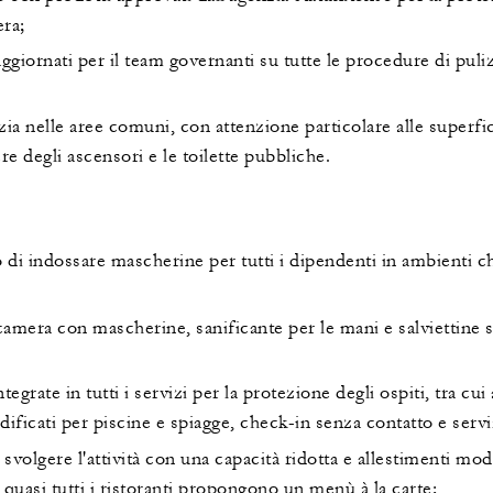
era;
iornati per il team governanti su tutte le procedure di pulizi
ia nelle aree comuni, con attenzione particolare alle superfi
ere degli ascensori e le toilette pubbliche.
 di indossare mascherine per tutti i dipendenti in ambienti chi
camera con mascherine, sanificante per le mani e salviettine s
grate in tutti i servizi per la protezione degli ospiti, tra cui 
dificati per piscine e spiagge, check-in senza contatto e serviz
svolgere l'attività con una capacità ridotta e allestimenti mod
quasi tutti i ristoranti propongono un menù à la carte;