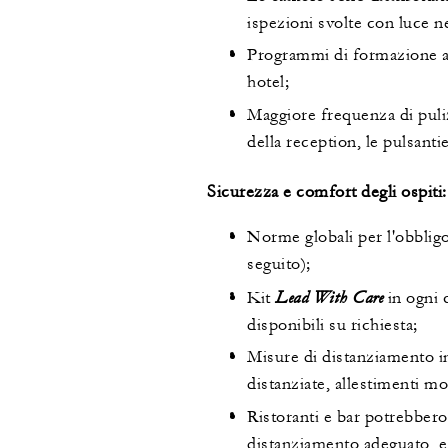
ispezioni svolte con luce n
Programmi di formazione agg
hotel;
Maggiore frequenza di puliz
della reception, le pulsanti
Sicurezza e comfort degli ospiti:
Norme globali per l'obbligo
seguito);
Lead With Care
Kit
in ogni 
disponibili su richiesta;
Misure di distanziamento inte
distanziate, allestimenti mo
Ristoranti e bar potrebbero 
distanziamento adeguato, e 