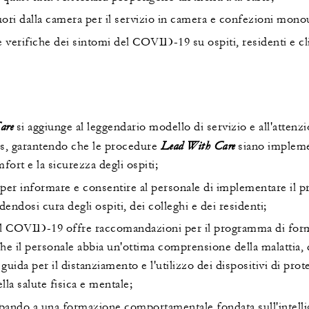
ri dalla camera per il servizio in camera e confezioni monou
 verifiche dei sintomi del COVID-19 su ospiti, residenti e clie
are
si aggiunge al leggendario modello di servizio e all'attenzi
Lead With Care
ns, garantendo che le procedure
siano impleme
omfort e la sicurezza degli ospiti;
per informare e consentire al personale di implementare il p
endosi cura degli ospiti, dei colleghi e dei residenti;
 il COVID-19 offre raccomandazioni per il programma di form
e il personale abbia un'ottima comprensione della malattia, 
guida per il distanziamento e l'utilizzo dei dispositivi di pro
la salute fisica e mentale;
ipando a una formazione comportamentale fondata sull'intelli