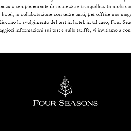
artenza o semplicemente di sicurezza e tranquillità. In molti cas
hotel, in collaborazione con terze parti, per offrire una mag
iscono lo svolgimento del test in hotel: in tal caso, Four Seas
aggiori informazioni sui test e sulle tariffe, vi invitiamo a con