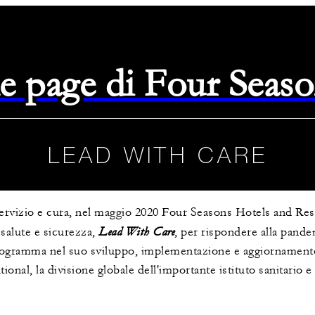
e page di Four Seas
LEAD WITH CARE
 servizio e cura, nel maggio 2020 Four Seasons Hotels and Re
Lead With Care
salute e sicurezza
,
, per rispondere alla pand
programma nel suo sviluppo, implementazione e aggiornament
nal, la divisione globale dell'importante istituto sanitario 