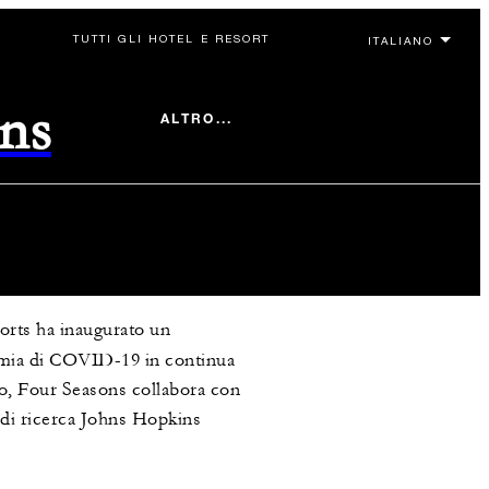
TUTTI GLI HOTEL E RESORT
ons
ALTRO...
sorts ha inaugurato un
emia di COVID-19 in continua
o, Four Seasons collabora con
e di ricerca Johns Hopkins