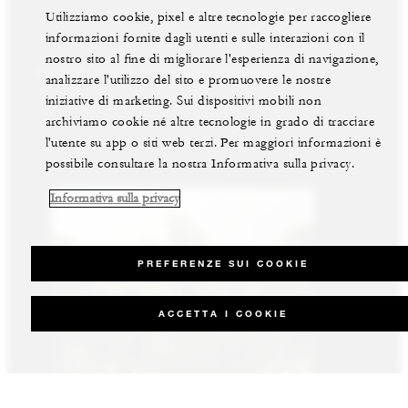
lusso per vacanze.
Utilizziamo cookie, pixel e altre tecnologie per raccogliere
informazioni fornite dagli utenti e sulle interazioni con il
nostro sito al fine di migliorare l'esperienza di navigazione,
VISUALIZZARE TUTTE LE VILLE E RESIDENZE IN
GUARDA TUTTI GLI HOTEL E RESORT
GUARDA TUTTE LE RESIDENZE PRIVATE
AFFITTO
analizzare l'utilizzo del sito e promuovere le nostre
iniziative di marketing. Sui dispositivi mobili non
archiviamo cookie né altre tecnologie in grado di tracciare
l'utente su app o siti web terzi. Per maggiori informazioni è
possibile consultare la nostra Informativa sulla privacy.
Informativa sulla privacy
PREFERENZE SUI COOKIE
ACCETTA I COOKIE