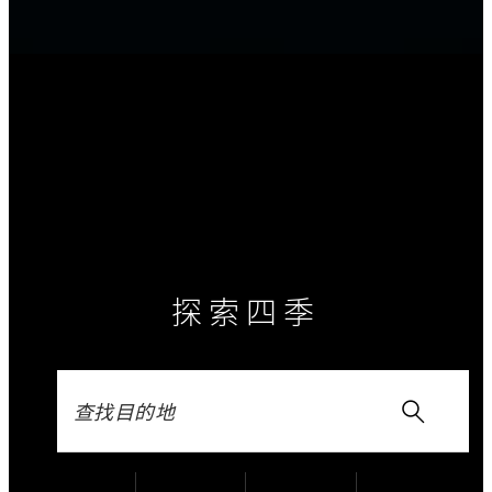
体验
酣然
定义现代奢华生活
探索四季
奔赴宾至如归的温馨体验，
乘坐私人飞机探索世界
专属体验，探索无限
体验获奖美味
四季 梦乡
恋上真挚贴心的热忱关怀