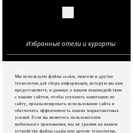
ПРОКРУТИТЕ
СТРАНИЦУ,
ЧТОБЫ
УЗНАТЬ
БОЛЬШЕ
Избранные отели и курорты
И КУРОРТЫ
РЕЗИДЕНЦИИ
ВИЛЛЫ И РЕЗИДЕНЦИИ ДЛ
Мы используем файлы cookie, пиксели и другие
технологии для сбора информации, которую вы нам
предоставляете, и данных о вашем взаимодействии
Откройте для себя самые роскошные отели и
Вы можете приобрести роскошные виллы и
Возьмите все лучшее из двух миров —
с нашим сайтом, чтобы улучшить навигацию по
курорты по всему миру, идеально подходящие как
частные резиденции в самых престижных районах
ознакомьтесь с нашей коллекцией роскошных
сайту, проанализировать использование сайта и
для отдыха, так и для деловых поездок.
мира.
загородных домов.
обеспечить эффективность наших маркетинговых
усилий. Если вы являетесь пользователем
мобильного приложения, мы не храним на вашем
ПОКАЗАТЬ ВСЕ ВИЛЛЫ И РЕЗИДЕНЦИИ ДЛЯ
устройстве файлы cookie или другие технологии,
ВСЕ ОТЕЛИ И КУРОРТЫ
ВСЕ ЧАСТНЫЕ РЕЗИДЕНЦИИ
АРЕНДЫ