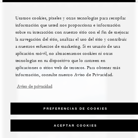
Tanto si es por motivo de negocios como por placer, descubra
Nuestras residencias y villas de lujo están disponibles para su
Experimente lo mejor de ambos mundos y explore nuestra
nuestras propiedades más impresionantes en todo el mundo.
compra en los destinos más codiciados del mundo.
increíble colección de lujosas casas de vacaciones.
Usamos cookies, pixeles y otras tecnologías para recopilar
información que usted nos proporciona e información
VER TODAS LAS VILLAS O RESIDENCIAS PARA
sobre su interacción con nuestro sitio con el fin de mejorar
VER TODOS LOS HOTELES Y RESORTS
VER TODAS LAS PRIVATE RESIDENCES
ALQUILAR
la navegación del sitio, analizar el uso del sitio y contribuir
a nuestros esfuerzos de marketing. Si es usuario de una
aplicación móvil, no almacenamos cookies ni otras
tecnologías en su dispositivo que lo rastreen en
aplicaciones o sitios web de terceros. Para obtener más
información, consulte nuestro Aviso de Privacidad.
Aviso de privacidad
PREFERENCIAS DE COOKIES
ACEPTAR COOKIES