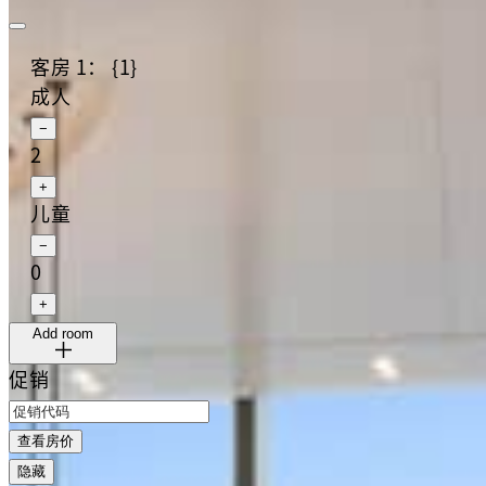
客房 1： {1}
成人
−
2
+
儿童
−
0
+
Add room
促销
查看房价
隐藏