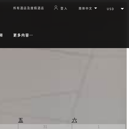
所有酒店及度假酒店
登入
更多内容…
频
五
六
31
1