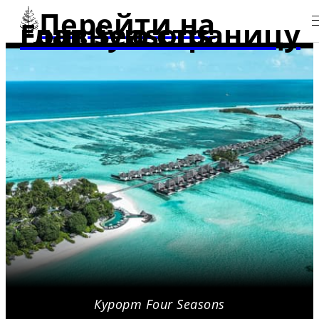
Перейти на
главную страницу Four Seasons
Курорт Four Seasons