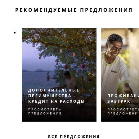
РЕКОМЕНДУЕМЫЕ ПРЕДЛОЖЕНИЯ
ДОПОЛНИТЕЛЬНЫЕ
ПРЕИМУЩЕСТВА –
ПРОЖИВАН
КРЕДИТ НА РАСХОДЫ
ЗАВТРАК
ПРОСМОТРЕТЬ
ПРОСМОТРЕТ
Испытайте нечто
Превосходны
ПРЕДЛОЖЕНИЕ
ПРЕДЛОЖЕНИ
незабываемое с
вкусный завт
кредитом на расходы,
искусно
который сделает ваше
приготовле
ВСЕ ПРЕДЛОЖЕНИЯ
пребывание еще более
поварами вы