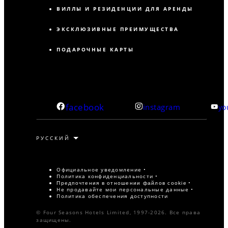
ВИЛЛЫ И РЕЗИДЕНЦИИ ДЛЯ АРЕНДЫ
ЭКСКЛЮЗИВНЫЕ ПРЕИМУЩЕСТВА
ПОДАРОЧНЫЕ КАРТЫ
facebook
instagram
yo
Официальное уведомление
Политика конфиденциальности
Предпочтения в отношении файлов cookie
Не продавайте мои персональные данные
Политика обеспечения доступности
© Four Seasons Hotels Limited, 1997-2026. Все права
защищены.