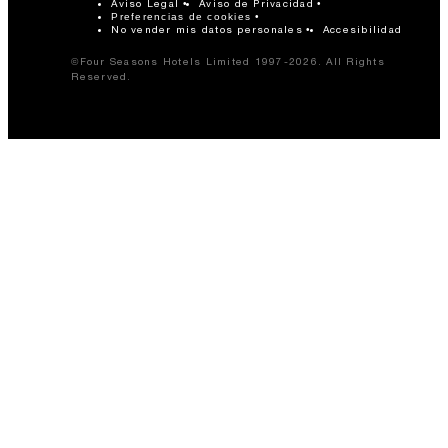
Aviso Legal
Aviso de Privacidad
Preferencias de cookies
No vender mis datos personales
Accesibilidad
©Four Seasons Hotels Limited 1997-2026. All Rights
Reserved.