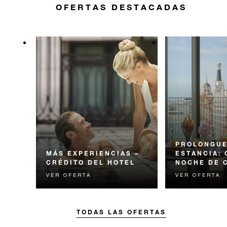
OFERTAS DESTACADAS
PROLONGUE
MÁS EXPERIENCIAS –
ESTANCIA:
CRÉDITO DEL HOTEL
NOCHE DE 
VER OFERTA
VER OFERTA
Viva momentos inolvidables
Reciba la cuarta
con un crédito para gastar en el
cortesía.
hotel diseñado para elevar su
estancia.
TODAS LAS OFERTAS