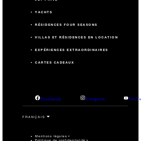
YACHTS
RÉSIDENCES FOUR SEASONS
VILLAS ET RÉSIDENCES EN LOCATION
EXPÉRIENCES EXTRAORDINAIRES
CARTES CADEAUX
Facebook
Instagram
YouTu
Mentions légales
Politique de confidentialité