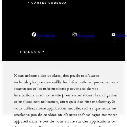
CARTES CADEAUX
Facebook
Instagram
YouTu
Mentions légales
Politique de confidentialité
Nous utilisons des cookies, des pixels et d’autres
Préférences en matière de cookies
Ne pas vendre mes informations personnelles
technologies pour recueillir les informations que vous nous
Accessibilité
fournissez et les informations provenant de vos
©Four Seasons Hotels Limited 1997-2026. Tous droits
interactions avec notre site pour en améliorer la navigation
réservés.
et analyser son utilisation, ainsi qu’à des fins marketing. Si
vous utilisez notre application mobile, sachez que nous ne
stockons pas de cookies ou d’autres technologies sur votre
appareil dans le but de vous suivre sur des applications ou