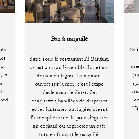
Bar à narguilé
rès
Ce r
Les
Situé sous le restaurant Al Barakat,
vos
méd
ce bar à narguilé semble flotter au-
, la
jo
dessus du lagon. Totalement
es
ga
ouvert sur la mer, c'est l'étape
es
vou
idéale avant le dîner. Ses
bord
co
banquettes habillées de draperies
l'
et ses lanternes ouvragées créent
l'atmosphère idéale pour déguster
un cocktail ou apprécier un café
turc en fumant le narguilé.