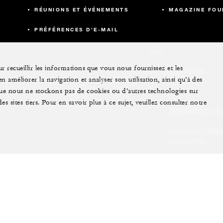
RÉUNIONS ET ÉVÉNEMENTS
MAGAZINE FOU
PRÉFÉRENCES D'E-MAIL
Plus
r recueillir les informations que vous nous fournissez et les
JET PRIVÉ
 améliorer la navigation et analyser son utilisation, ainsi qu’à des
 que nous ne stockons pas de cookies ou d’autres technologies sur
YACHTS
s sites tiers. Pour en savoir plus à ce sujet, veuillez consulter notre
RÉSIDENCES F
VILLAS ET RÉS
LOCATION
EXPÉRIENCES
EXTRAORDINAI
CARTES CADEA