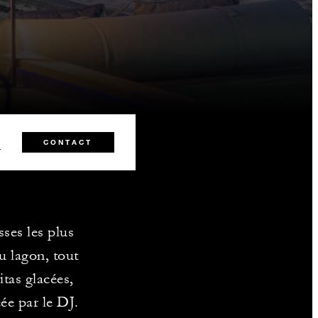
8
CONTACT
ses les plus
u lagon, tout
itas glacées,
éée par le DJ.