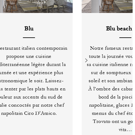
Blu
Blu beach 
estaurant italien contemporain
Notre fameux restau
propose une cuisine
toute la journée vou
iterranéenne légère durant la
sa cuisine italienne ra
urnée et une expérience plus
sur de somptueux 
stronomique le soir. Laissez-
soleil et son ambianc
s tenter par les plats hauts en
À l’ombre des cabane
uleur aux accents du sud de
bord de la pisci
Italie concoctés par notre chef
napolitaine, glaces à 
napolitain Ciro D'Amico.
menus du chef étoi
Trovato ont un goû
vita…