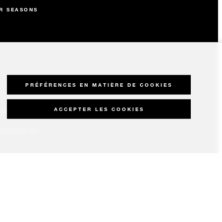
R SEASONS
PRÉFÉRENCES EN MATIÈRE DE COOKIES
ACCEPTER LES COOKIES
OUR SEASONS
IDENCES EN
RES
UX