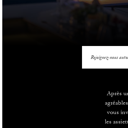
Rejoignez-nous autou
Après un
agréables
vous inv
les assie