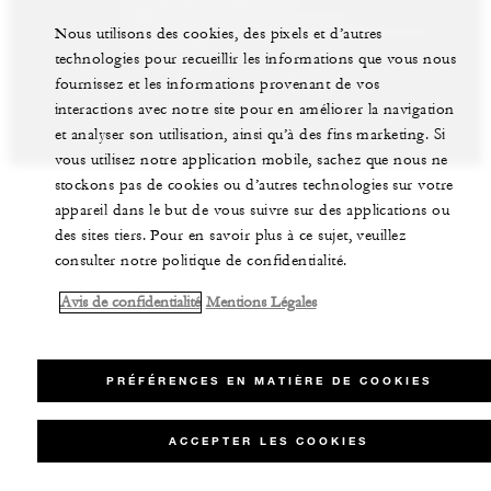
Politique de confidentialité
Préférences en matière de cookies
Nous utilisons des cookies, des pixels et d’autres
Ne pas vendre mes informations personnelles
Accessibilité
technologies pour recueillir les informations que vous nous
©Four Seasons Hotels Limited 1997-2026. Tous droits
fournissez et les informations provenant de vos
réservés.
interactions avec notre site pour en améliorer la navigation
et analyser son utilisation, ainsi qu’à des fins marketing. Si
vous utilisez notre application mobile, sachez que nous ne
stockons pas de cookies ou d’autres technologies sur votre
appareil dans le but de vous suivre sur des applications ou
des sites tiers. Pour en savoir plus à ce sujet, veuillez
consulter notre politique de confidentialité.
Avis de confidentialité
Mentions Légales
PRÉFÉRENCES EN MATIÈRE DE COOKIES
ACCEPTER LES COOKIES