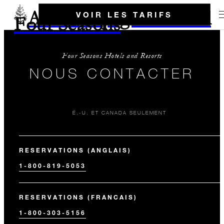
Aller à la page d'accueil
VOIR LES TARIFS
Four Seasons
Four Seasons Hotels and Resorts
NOUS CONTACTER
É.-U. ET CANADA SEULEMENT
RESERVATIONS (ANGLAIS)
1-800-819-5053
RESERVATIONS (FRANCAIS)
1-800-303-5156