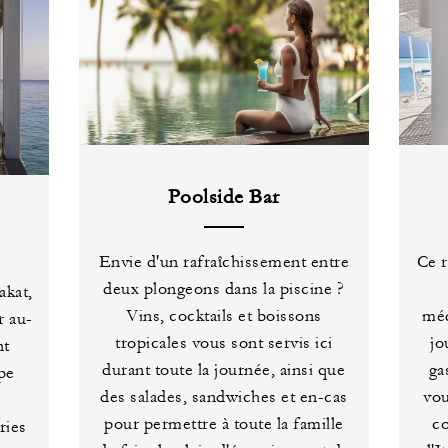
Poolside Bar
Envie d'un rafraîchissement entre
Ce r
deux plongeons dans la piscine ?
akat,
Vins, cocktails et boissons
méd
r au-
tropicales vous sont servis ici
jo
nt
durant toute la journée, ainsi que
ga
ape
des salades, sandwiches et en-cas
vou
pour permettre à toute la famille
co
ries