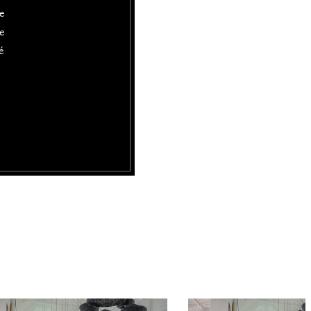
de
ée
é