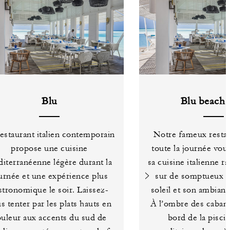
Blu
Blu beach 
estaurant italien contemporain
Notre fameux restau
propose une cuisine
toute la journée vou
iterranéenne légère durant la
sa cuisine italienne ra
urnée et une expérience plus
sur de somptueux 
stronomique le soir. Laissez-
soleil et son ambianc
s tenter par les plats hauts en
À l’ombre des cabane
uleur aux accents du sud de
bord de la pisci