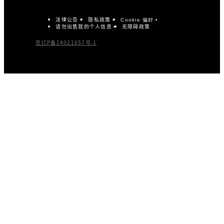
法律公告
隐私政策
Cookie 偏好
请勿出售我的个人信息
无障碍政策
京ICP备14021657号-1