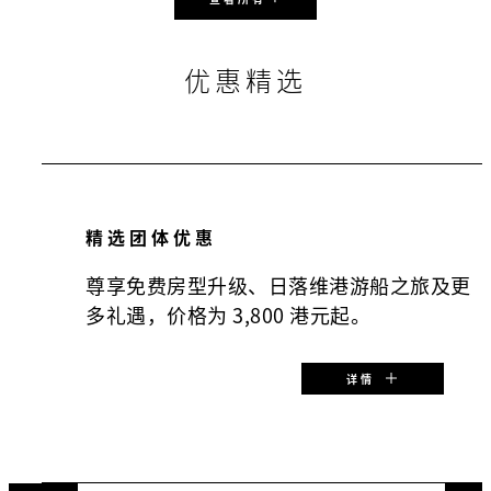
150 m2
96
宴会
优惠精选
72
教室
150
酒会
精选团体优惠
海景礼堂 II
尊享免费房型升级、日落维港游船之旅及更
152 m2
多礼遇，价格为 3,800 港元起。
96
宴会
详情
72
教室
150
酒会
特惠起始价：