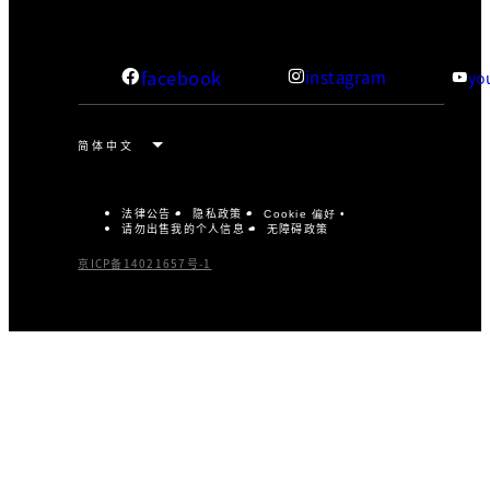
facebook
instagram
yo
法律公告
隐私政策
Cookie 偏好
请勿出售我的个人信息
无障碍政策
京ICP备14021657号-1