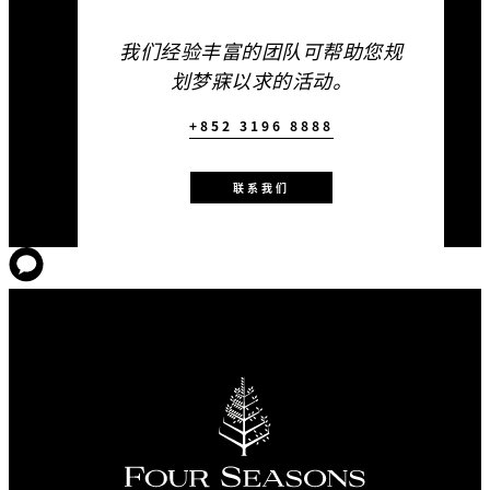
HKD 3,800
我们经验丰富的团队可帮助您规
海景礼堂 III
划梦寐以求的活动。
140 m2
+852 3196 8888
适用期限
96
宴会
2026年08月07日 – 2027年09
联系我们
月30日
66
教室
150
酒会
包含
六层
以下礼遇任选其二：
池畔場地
每人一份迎宾饮品
付费预订每满 30 间客房，可
163.85 m2