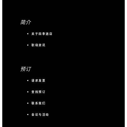
将其中一间升级至海景套房
一次 45 分钟张保仔号日落维
-
宴会
港游船之旅（单程：自中环至
简介
尖沙咀）
-
教室
团体会议前的 15 分钟正念活
关于四季酒店
80
酒会
动
职场资讯
+852 3196 8888
立即联系我们，了解
预订
优惠详情
请求发票
查找预订
条款与条件：
每间客房每晚须在房价基础上加收 10% 服务费
联系我们
和 3% 酒店住宿税。此优惠适用于每晚入住 15
间或更多客房的团体。须至少入住两晚。
会议与活动