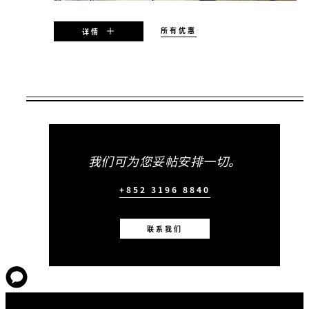
所有优惠
详情
适用期限
2026年08月06日 – 2027年12月31日
优惠是否可用，视客房供应情况而定，并可能
我们可为您妥帖安排一切。
有限制使用日期及其他限制条件。
+852 3196 8840
最少住宿晚数：
2 房晚
联系我们
包含