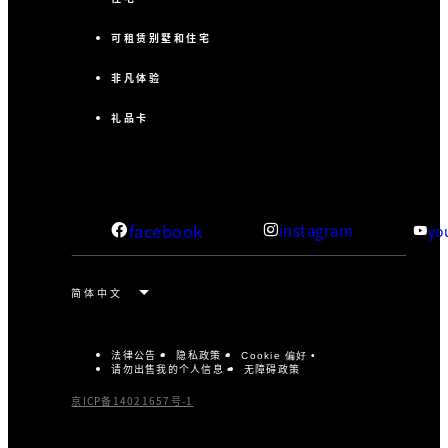
可租赁别墅和住宅
非凡体验
礼品卡
facebook
instagram
yo
法律公告
隐私政策
Cookie 偏好
请勿出售我的个人信息
无障碍政策
京ICP备14021657号-1