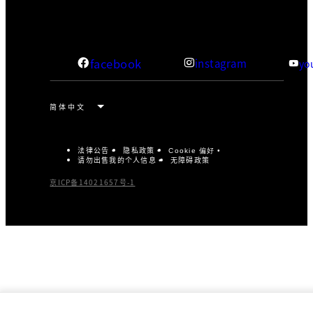
facebook
instagram
yo
法律公告
隐私政策
Cookie 偏好
请勿出售我的个人信息
无障碍政策
京ICP备14021657号-1