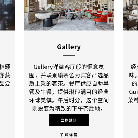
Gallery
林颁
Gallery洋溢客厅般的惬意氛
经
亦获
围，并联乘瑜茶舍为宾客严选品
味。
品尝
质上乘的茗茶。餐厅供应自助早
的
。
餐及午餐，提供琳琅满目的经典
Gu
环球美馔。午后时分，这个空间
菜
则蜕变为精致的下午茶胜地。
立即预订
了解详情