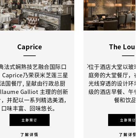
Caprice
The Lou
典法式娴熟技艺融合国际口
位于酒店大堂以玻
Caprice乃荣获米芝莲三星
庭旁的大堂餐厅，
法国餐厅, 呈献由行政总厨
光线穿透的设计环
illaume Galliot 主理的创新
级的酒店早餐、午
肴，并配以一系列精选美酒，
餐和饮品
口味丰富、回味悠长。
立即预订
立即预订
了解详情
了解详情