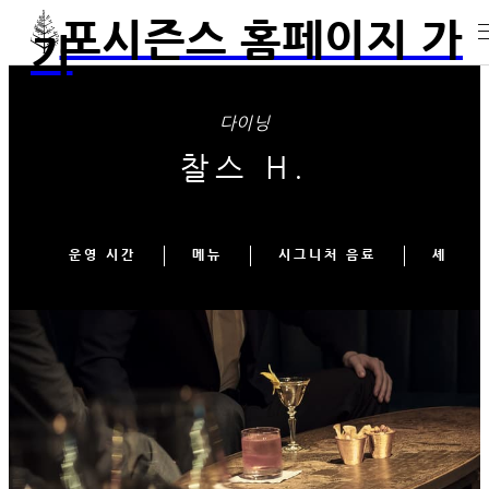
포시즌스 홈페이지 가
기
다이닝
찰스 H.
운영 시간
메뉴
시그니처 음료
셰프 팀