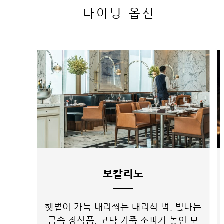
다이닝 옵션
보칼리노
햇볕이 가득 내리쬐는 대리석 벽, 빛나는
금속 장식품, 코냑 가죽 소파가 놓인 모