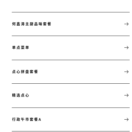
何鑫涛主厨品味套餐
单点菜单
点心拼盘套餐
精选点心
行政午市套餐A