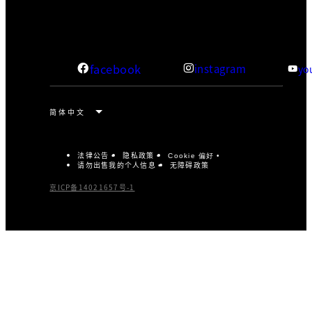
facebook
instagram
yo
法律公告
隐私政策
Cookie 偏好
请勿出售我的个人信息
无障碍政策
京ICP备14021657号-1