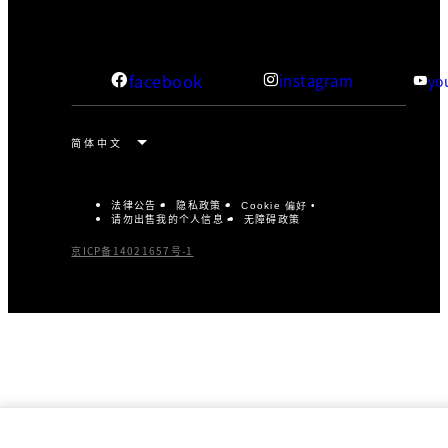
facebook
instagram
yo
法律公告
隐私政策
Cookie 偏好
请勿出售我的个人信息
无障碍政策
京ICP备14021657号-1