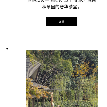
酒吧以及一间毗邻 12 世纪水池庭园
积翠园的奢华茶室。
详情