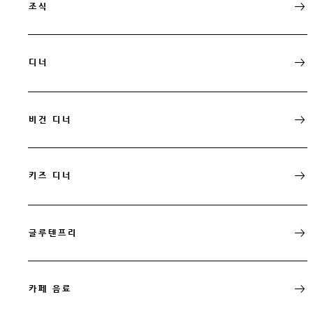
조식
디너
비건 디너
키즈 디너
글루텐프리
카페 음료