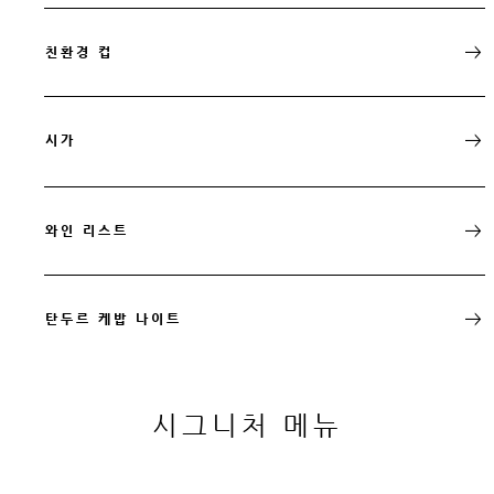
친환경 컵
시가
와인 리스트
탄두르 케밥 나이트
시그니처 메뉴