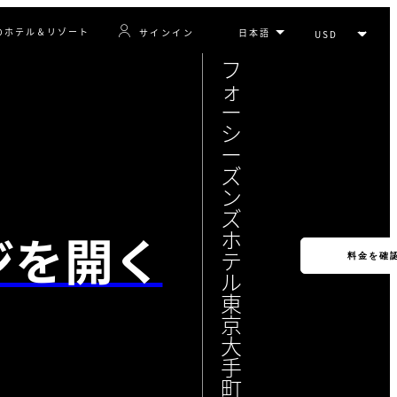
のホテル＆リゾート
サインイン
フ
ォ
ー
シ
ー
ズ
ン
ズ
ジを開く
ホ
テ
料金を確
ル
東
京
大
手
町