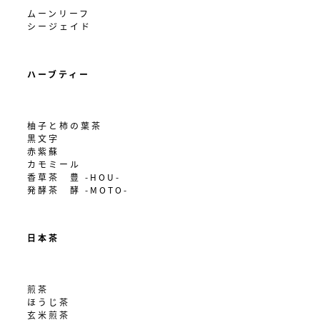
ムーンリーフ
シージェイド
ハーブティー
柚子と柿の葉茶
黒文字
赤紫蘇
カモミール
香草茶 豊 -HOU-
発酵茶 酵 -MOTO-
日本茶
煎茶
ほうじ茶
玄米煎茶