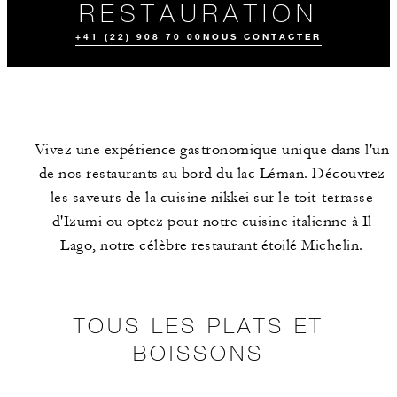
RESTAURATION
+41 (22) 908 70 00
NOUS CONTACTER
Vivez une expérience gastronomique unique dans l'un
de nos restaurants au bord du lac Léman. Découvrez
les saveurs de la cuisine nikkei sur le toit-terrasse
d'Izumi ou optez pour notre cuisine italienne à Il
Lago, notre célèbre restaurant étoilé Michelin.
TOUS LES PLATS
EXPÉRIENCES
ÉVÉNEMENTS
ET BOISSONS
GASTRONOMIQU
ES
TOUS LES PLATS ET
BOISSONS