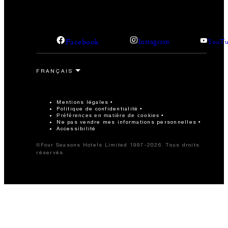
Facebook
Instagram
YouTu
Mentions légales
Politique de confidentialité
Préférences en matière de cookies
Ne pas vendre mes informations personnelles
Accessibilité
©Four Seasons Hotels Limited 1997-2026. Tous droits
réservés.