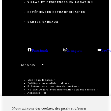
VILLAS ET RÉSIDENCES EN LOCATION
EXPÉRIENCES EXTRAORDINAIRES
CARTES CADEAUX
Facebook
Instagram
YouTu
Mentions légales
Politique de confidentialité
Préférences en matière de cookies
Ne pas vendre mes informations personnelles
Accessibilité
©Four Seasons Hotels Limited 1997-2026. Tous droits
réservés.
Nous utilisons des cookies, des pixels et d’autres