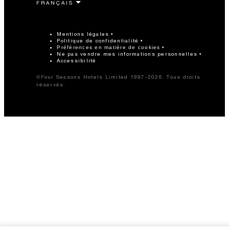
Mentions légales
Politique de confidentialité
Préférences en matière de cookies
Ne pas vendre mes informations personnelles
Accessibilité
©Four Seasons Hotels Limited 1997-2026. Tous droits
réservés.