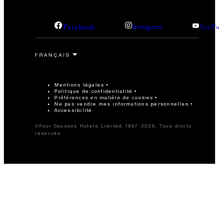
Facebook
Instagram
YouTu
Mentions légales
Politique de confidentialité
Préférences en matière de cookies
Ne pas vendre mes informations personnelles
Accessibilité
©Four Seasons Hotels Limited 1997-2026. Tous droits
réservés.