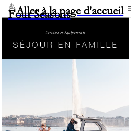
Aller à la page d'accueil
Four Seasons
Services et équipements
SÉJOUR EN FAMILLE