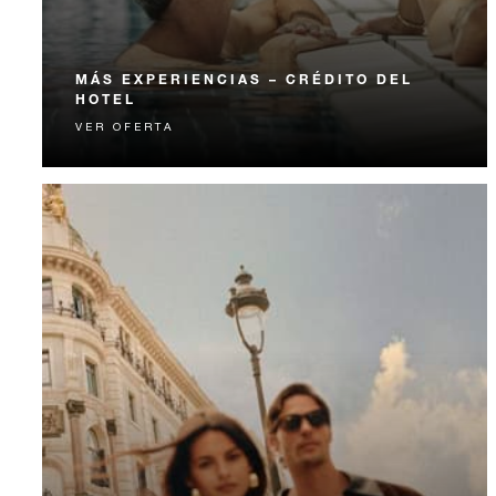
MÁS EXPERIENCIAS – CRÉDITO DEL
HOTEL
VER OFERTA
Viva momentos inolvidables con un crédito para
gastar en el hotel diseñado para elevar su estancia.