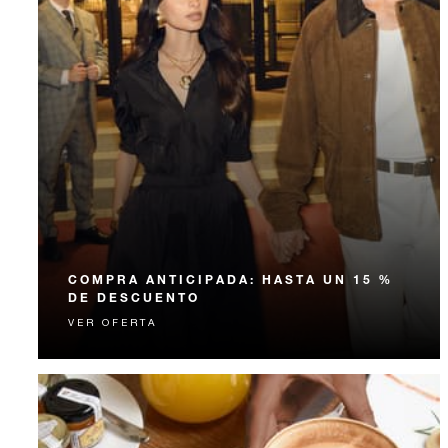
COMPRA ANTICIPADA: HASTA UN 15 %
DE DESCUENTO
VER OFERTA
Reciba hasta el 15 % de descuento en nuestra tarifa de
habitación al reservar por anticipado su estadía.