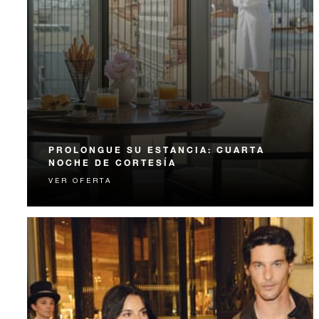
PROLONGUE SU ESTANCIA: CUARTA
NOCHE DE CORTESÍA
VER OFERTA
Reciba la cuarta noche de cortesía.