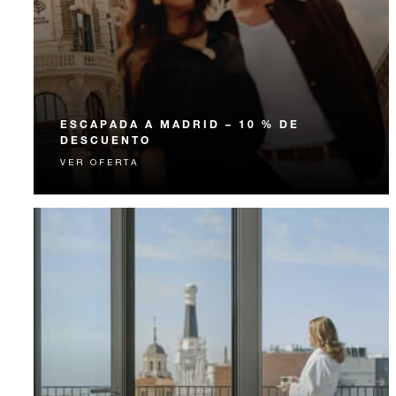
ESCAPADA A MADRID – 10 % DE
DESCUENTO
VER OFERTA
Reserve ahora su escapada a Madrid y disfrute de un
10% menos en su tarifa de habitación.