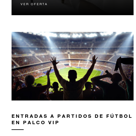
VER OFERTA
La mejor tarifa de habitación disponible, garantizada.
Reserve nuestra opción más flexible.
ENTRADAS A PARTIDOS DE FÚTBOL
EN PALCO VIP