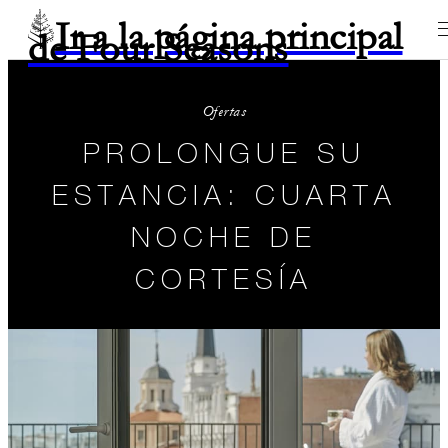
Ir a la página principal
de Four Seasons
Ofertas
PROLONGUE SU
ESTANCIA: CUARTA
NOCHE DE
CORTESÍA