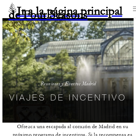
Ir a la página principal
de Four Seasons
Reuniones y Eventos Madrid
VIAJES DE INCENTIVO
Ofrezca una escapada al corazón de Madrid en su
próximo programa de incentivos. Si la recompensa es