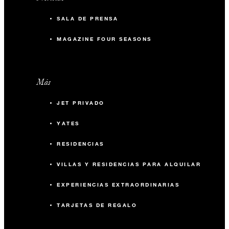
más habitaciones por noche. Se requiere una estancia
-
Aula
mínima de dos noches.
SALA DE PRENSA
140
Recepción
MAGAZINE FOUR SEASONS
Más
JET PRIVADO
YATES
RESIDENCIAS
VILLAS Y RESIDENCIAS PARA ALQUILAR
EXPERIENCIAS EXTRAORDINARIAS
TARJETAS DE REGALO