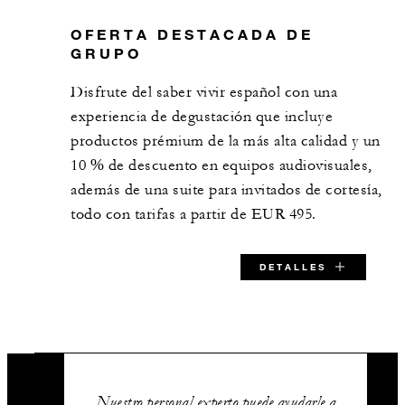
OFERTA DESTACADA DE
Alcalá
GRUPO
Disfrute del saber vivir español con una
78 m2
experiencia de degustación que incluye
productos prémium de la más alta calidad y un
30
Banquete
10 % de descuento en equipos audiovisuales,
además de una suite para invitados de cortesía,
36
Aula
todo con tarifas a partir de EUR 495.
39
Recepción
DETALLES
Sevilla
71 m2
TARIFA INICIAL ESPECIAL:
30
Banquete
EUR 495
Nuestro personal experto puede ayudarle a