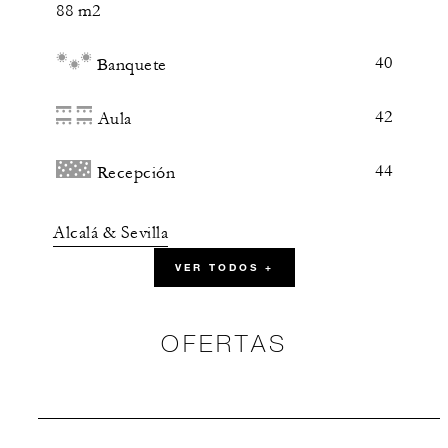
88 m2
40
Banquete
42
Aula
44
Recepción
Alcalá & Sevilla
VER TODOS +
140 m2
60
Banquete
OFERTAS
72
Aula
73
Recepción