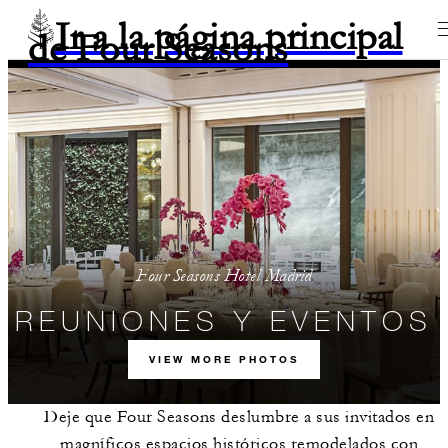
Ir a la página principal
de Four Seasons
Four Seasons Hotel Madrid
REUNIONES Y EVENTOS
VIEW MORE PHOTOS
Deje que Four Seasons deslumbre a sus invitados en
magníficos espacios históricos remodelados con