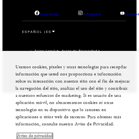
facebook
instagram
youtub
Aviso Legal
Aviso de Privacidad
Preferencias de cookies
No vender mis datos personales
Accesibilidad
Usamos cookies, pixeles y otras tecnologías para recopilar
©Four Seasons Hotels Limited 1997-2026. All Rights
Reserved.
información que usted nos proporciona e información
sobre su interacción con nuestro sitio con el fin de mejorar
la navegación del sitio, analizar el uso del sitio y contribuir
a nuestros esfuerzos de marketing. Si es usuario de una
aplicación móvil, no almacenamos cookies ni otras
tecnologías en su dispositivo que lo rastreen en
aplicaciones o sitios web de terceros. Para obtener más
información, consulte nuestro Aviso de Privacidad.
Aviso de privacidad