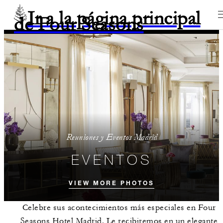
Ir a la página principal
de Four Seasons
Reuniones y Eventos Madrid
EVENTOS
VIEW MORE PHOTOS
Celebre sus acontecimientos más especiales en Four
Seasons Hotel Madrid. Le recibiremos en un elegante