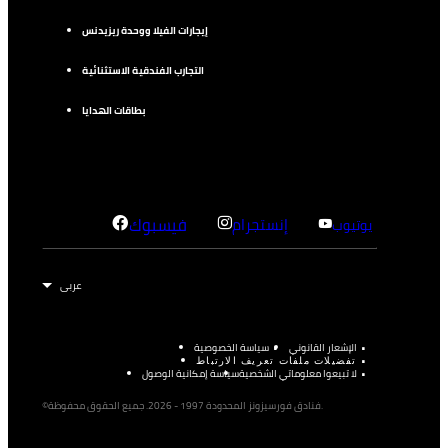
إيجارات الفيلا ووحدة ريزيدنس
التجارب الفندقية الاستثنائية
بطاقات الهدايا
إنستجرام
فيسبوك
يوتيوب
الإشعار القانوني
سياسة الخصوصية
تفضيلات ملفات تعريف الارتباط
لا تبيعوا معلوماتي الشخصية
سياسة إمكانية الوصول
©فنادق فورسيزونز المحدودة 1997 - 2026. جميع الحقوق محفوظة.