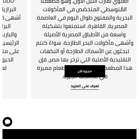
العلوي لقارب النيل الأول، وهو مطعمنا
المُتوسطي المتخصّص في المأكولات
البرازيل
البحرية والمفتوح طوال اليوم في العاصمة
أشهى قطع
المصرية، القاهرة. استمتعوا بتشكيلة
البرا
واسعة من الأطباق المصرية الأصيلة
والباربك
وأشهى مأكولات البحر الطازجة. سواءً كنتم
الرئيسية
تبحثون عن الأسماك الطازجة أو النكهات
على متن ق
التقليدية الأصلية التي تزخر بها مصر، فإن
الحيوي
هذا المطعم يُقدّم لكم تجربة طعام مميزة
لعش
احجزوا الآن
في محافظة الجيزة.
تعرف على المزيد