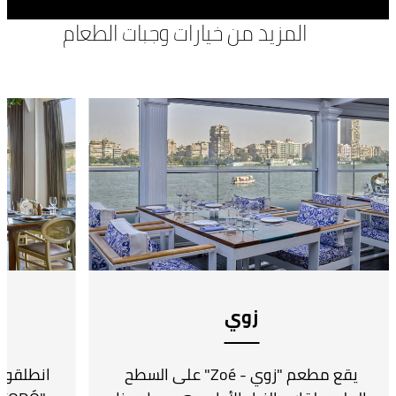
المزيد من خيارات وجبات الطعام
زوي
يقع مطعم "زوي - Zoé" على السطح
انطلقوا