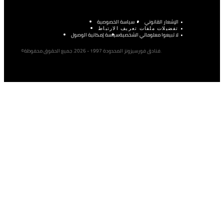
الإشعار القانوني
سياسة الخصوصية
تفضيلات ملفات تعريف الارتباط
لا تبيعوا معلوماتي الشخصية
سياسة إمكانية الوصول
©فنادق فورسيزونز المحدودة 1997 - 2026. جميع الحقوق محفوظة.