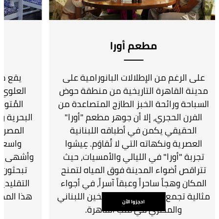
مطعم أورا
على الرغم من الإطلالات البانورامية على
مدينة القاهرة التاريخية من منطقة حوض
العلوي 
السباحة ورائحة الخبز الطازج المتصاعدة من
المُتو
الفرن الحجري، إلا أن جوهر مطعم "أورا"
البحرية و
الحقيقي يكمن في أطباقه اللبنانية
المصرية
العصرية ونكهاته التي لا تُقاوَم. عِيشوا
واسعة 
تجربة "أورا" في الليالي والأمسيات، حيث
وأشهى مأك
تتراقص أضواء المدينة فوق المياه لتمنح
تبحثون ع
المكان وهجاً ساحراً وعبقاً آسراً، في أجواء
التقليدية
مثالية تجمع بين نكهات المطبخين اللبناني
هذا المطع
احجزوا الآن
والمصري في قلب القاهرة.