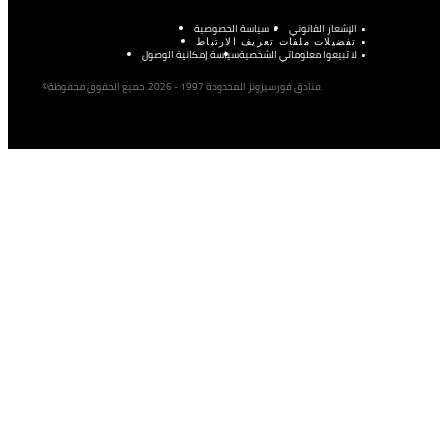
الإشعار القانوني
سياسة الخصوصية
تفضيلات ملفات تعريف الارتباط
لا تبيعوا معلوماتي الشخصية
سياسة إمكانية الوصول
©فنادق فورسيزونز المحدودة 1997 - 2026. جميع الحقوق محفوظة.