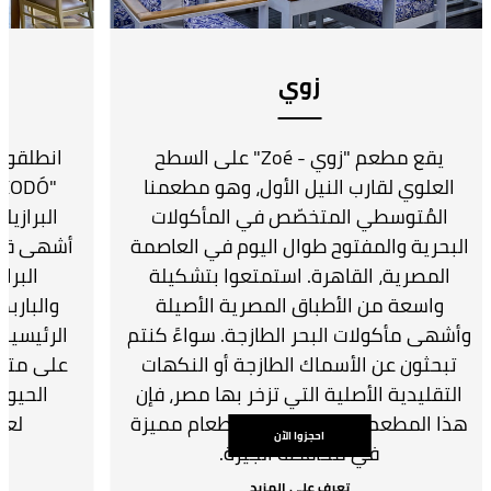
زوي
يقع مطعم "زوي - Zoé" على السطح
انطلقوا
العلوي لقارب النيل الأول، وهو مطعمنا
المُتوسطي المتخصّص في المأكولات
البرازيل
البحرية والمفتوح طوال اليوم في العاصمة
أشهى قطع
المصرية، القاهرة. استمتعوا بتشكيلة
البرا
واسعة من الأطباق المصرية الأصيلة
والباربك
وأشهى مأكولات البحر الطازجة. سواءً كنتم
الرئيسية
تبحثون عن الأسماك الطازجة أو النكهات
على متن ق
التقليدية الأصلية التي تزخر بها مصر، فإن
الحيوي
هذا المطعم يُقدّم لكم تجربة طعام مميزة
لعش
احجزوا الآن
في محافظة الجيزة.
تعرف على المزيد