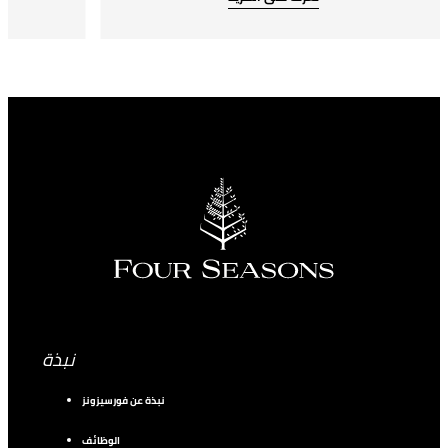
نبذة
نبذة عن فورسيزونز
الوظائف