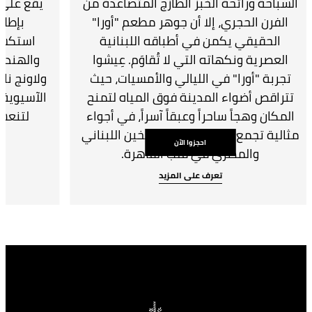
السباحة ورائحة الخبز الطازج المتصاعدة من
يقع على 
الفرن الحجري، إلا أن جوهر مطعم "أورا"
بإطلا
الحقيقي يكمن في أطباقه اللبنانية
استكشاف
العصرية ونكهاته التي لا تُقاوَم. عِيشوا
والهندية 
تجربة "أورا" في الليالي والأمسيات، حيث
ولاونج ناي
تتراقص أضواء المدينة فوق المياه لتمنح
الآسيوية 
المكان وهجاً ساحراً وعبقاً آسراً، في أجواء
لتنعش 
مثالية تجمع بين نكهات المطبخين اللبناني
احجزوا الآن
والمصري في قلب القاهرة.
تعرف على المزيد