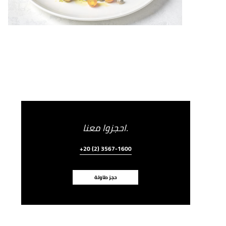
احجزوا معنا.
+20 (2) 3567-1600
حجز طاولة