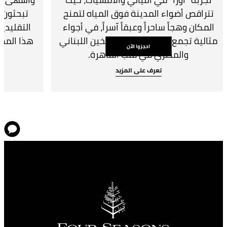
تتراقص أضواء المدينة فوق المياه لتمنح
تبحثون ع
المكان وهجاً ساحراً وعبقاً آسراً، في أجواء
التقليدية
مثالية تجمع بين نكهات المطبخين اللبناني
هذا المطع
احجزوا الآن
والمصري في قلب القاهرة.
تعرف على المزيد