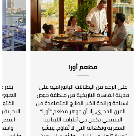
مطعم أورا
على الرغم من الإطلالات البانورامية على
مدينة القاهرة التاريخية من منطقة حوض
العلوي 
السباحة ورائحة الخبز الطازج المتصاعدة من
المُتو
الفرن الحجري، إلا أن جوهر مطعم "أورا"
البحرية و
الحقيقي يكمن في أطباقه اللبنانية
المصرية
العصرية ونكهاته التي لا تُقاوَم. عِيشوا
واسعة 
تجربة "أورا" في الليالي والأمسيات، حيث
وأشهى مأك