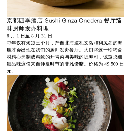
京都四季酒店 Sushi Ginza Onodera 餐厅臻
味厨师发办料理
6 月 1 日至 8 月 31 日
每年仅有短短三个月，产自北海道礼文岛和利尻岛的海
胆才会出现在我们的厨师发办餐厅。大厨将这一珍稀食
材精心烹制成精致的开胃菜与美味的握寿司，诚邀您细
细品味这份来自仲夏时节的非凡馈赠。价格为 49,500 日
元。