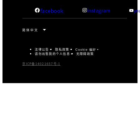
facebook
instagram
yo
法律公告
隐私政策
Cookie 偏好
请勿出售我的个人信息
无障碍政策
京ICP备14021657号-1