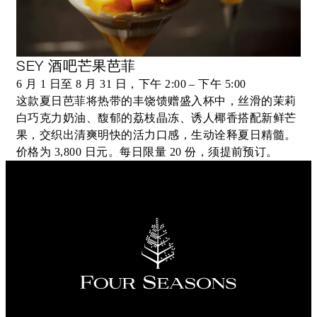
SEY 酒吧芒果芭菲
6 月 1 日至 8 月 31 日，下午 2:00 – 下午 5:00
这款夏日芭菲将热带的丰饶馈赠盛入杯中，丝滑的茉莉
白巧克力奶油、馥郁的荔枝晶冻、诱人椰香搭配新鲜芒
果，交织出清爽明快的活力口感，生动诠释夏日精髓。
价格为 3,800 日元。每日限量 20 份，须提前预订。