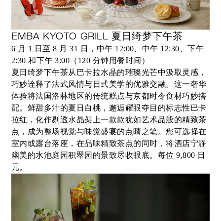
EMBA KYOTO GRILL 夏日绮梦下午茶
6 月 1 日至 8 月 31 日，中午 12:00、中午 12:30、下午
2:30 和下午 3:00（120 分钟用餐时间）
夏日绮梦下午茶从巴卡拉水晶的璀璨光芒中汲取灵感，
巧妙诠释了法式风情与日式美学的优雅交融。这一奢华
体验将法国洛林地区的传统糕点与京都时令食材巧妙搭
配。鲜甜多汁的夏日白桃，邂逅耀眼夺目的标志性巴卡
拉红，化作剔透水晶架上一款款犹如艺术品般的精致茶
点，成为整场视觉与味觉盛宴的点睛之笔。您可选择在
室内或露台落座，在品味精致茶点的同时，将酒店宁静
幽美的水池庭园积翠园的景致尽收眼底。每位 9,800 日
元。