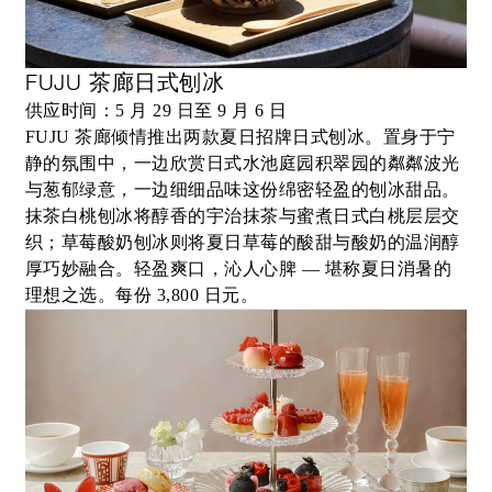
FUJU 茶廊日式刨冰
供应时间：5 月 29 日至 9 月 6 日
FUJU 茶廊倾情推出两款夏日招牌日式刨冰。置身于宁
静的氛围中，一边欣赏日式水池庭园积翠园的粼粼波光
与葱郁绿意，一边细细品味这份绵密轻盈的刨冰甜品。
抹茶白桃刨冰将醇香的宇治抹茶与蜜煮日式白桃层层交
织；草莓酸奶刨冰则将夏日草莓的酸甜与酸奶的温润醇
厚巧妙融合。轻盈爽口，沁人心脾 — 堪称夏日消暑的
理想之选。每份 3,800 日元。