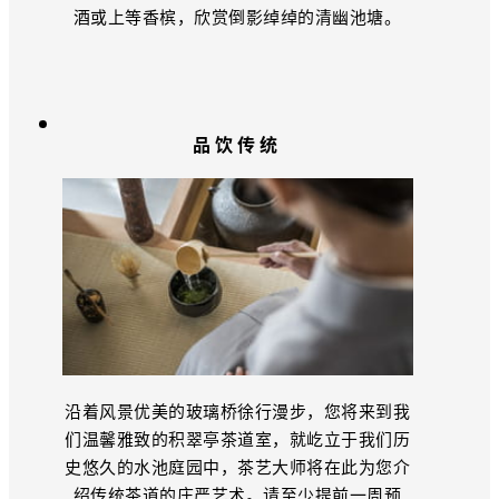
酒或上等香槟，欣赏倒影绰绰的清幽池塘。
品饮传统
沿着风景优美的玻璃桥徐行漫步，您将来到我
们温馨雅致的积翠亭茶道室，就屹立于我们历
史悠久的水池庭园中，茶艺大师将在此为您介
绍传统茶道的庄严艺术。请至少提前一周预