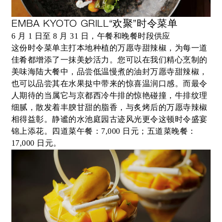
EMBA KYOTO GRILL“欢聚”时令菜单
6 月 1 日至 8 月 31 日，午餐和晚餐时段供应
这份时令菜单主打本地种植的万愿寺甜辣椒，为每一道
佳肴都增添了一抹美妙活力。您可以在我们精心烹制的
美味海陆大餐中，品尝低温慢煮的油封万愿寺甜辣椒，
也可以品尝其在水果挞中带来的惊喜温润口感。而最令
人期待的当属它与京都西冷牛排的惊艳碰撞，牛排纹理
细腻，散发着丰腴甘甜的脂香，与炙烤后的万愿寺辣椒
相得益彰。静谧的水池庭园古迹风光更令这顿时令盛宴
锦上添花。四道菜午餐：7,000 日元；五道菜晚餐：
17,000 日元。