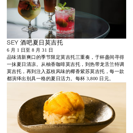
SEY 酒吧夏日莫吉托
6 月 1 日至 8 月 31 日
品味清新爽口的季节限定莫吉托三重奏，于杯盏间寻得
一抹夏日清凉。从柚香咖啡莫吉托，到热带龙舌兰特调
莫吉托，再到注入荔枝风味的椰香紫苏莫吉托，每一款
都演绎出别具一格的夏日活力。每杯 3,800 日元。