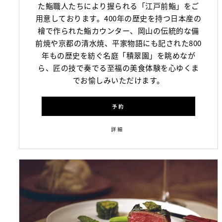
た鮨職人たちにより握られる「江戸前鮨」をご
用意しております。400年の歴史を持つ日本産の
檜で作られた鮨カウンター、岡山の伝統的な備
前焼や京都の清水焼、平家物語にも記された800
年もの歴史を紡ぐ名庭「積翠園」を眺めなが
ら、匠の技で奏でる至福の美食体験を心ゆくま
でお愉しみいただけます。
予約
詳細