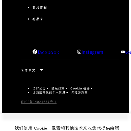
非凡体验
礼品卡
facebook
instagram
yo
法律公告
隐私政策
Cookie 偏好
请勿出售我的个人信息
无障碍政策
京ICP备14021657号-1
我们使用 Cookie、像素和其他技术来收集您提供给我