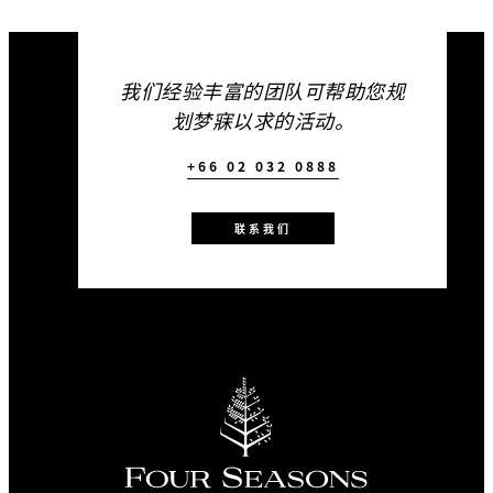
THB 11,000
我们经验丰富的团队可帮助您规
划梦寐以求的活动。
适用期限
+66 02 032 0888
2027年06月01日 – 2027年08
月31日
联系我们
包含
在团体成员集中抵达的高峰，
于入口门廊举行传统迎宾特别
表演
付费预订每满 30 间客房，可