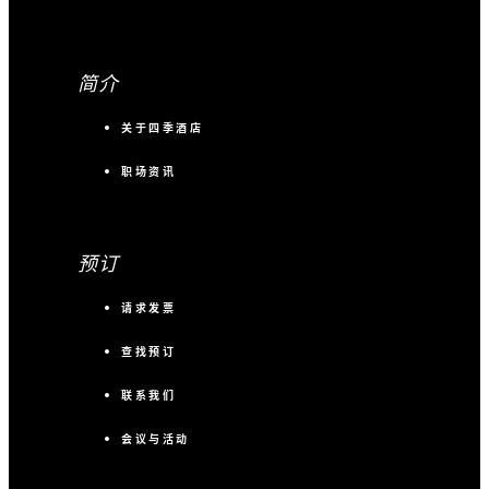
免费提供一间豪华房
付费预订每满 30 间客房，可
将其中一间升级至四季河景客
简介
房
关于四季酒店
每个团体至多两份免费客房迎
宾礼遇
职场资讯
+66 02 032 0888
立即联系我们，了解
预订
优惠详情
请求发票
查找预订
条款与条件：
联系我们
所有预订均须在房价基础上加收 10% 服务费和
7% 增值税。此优惠适用于每晚入住 10 间或更多
会议与活动
客房的团体。须至少入住三晚。