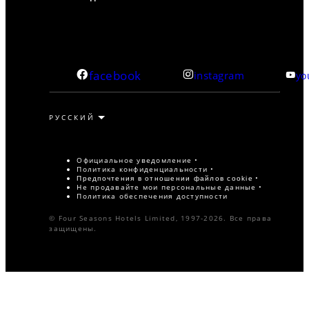
facebook
instagram
yo
Официальное уведомление
Политика конфиденциальности
Предпочтения в отношении файлов cookie
Не продавайте мои персональные данные
Политика обеспечения доступности
© Four Seasons Hotels Limited, 1997-2026. Все права
защищены.