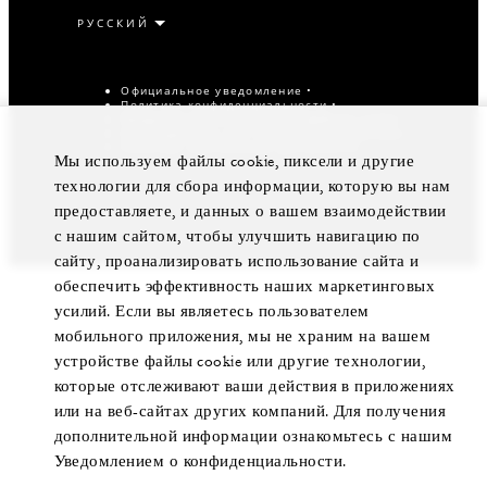
Официальное уведомление
Политика конфиденциальности
Предпочтения в отношении файлов cookie
Не продавайте мои персональные данные
Политика обеспечения доступности
Мы используем файлы cookie, пиксели и другие
© Four Seasons Hotels Limited, 1997-2026. Все права
технологии для сбора информации, которую вы нам
защищены.
предоставляете, и данных о вашем взаимодействии
с нашим сайтом, чтобы улучшить навигацию по
сайту, проанализировать использование сайта и
обеспечить эффективность наших маркетинговых
усилий. Если вы являетесь пользователем
мобильного приложения, мы не храним на вашем
устройстве файлы cookie или другие технологии,
которые отслеживают ваши действия в приложениях
или на веб-сайтах других компаний. Для получения
дополнительной информации ознакомьтесь с нашим
Уведомлением о конфиденциальности.