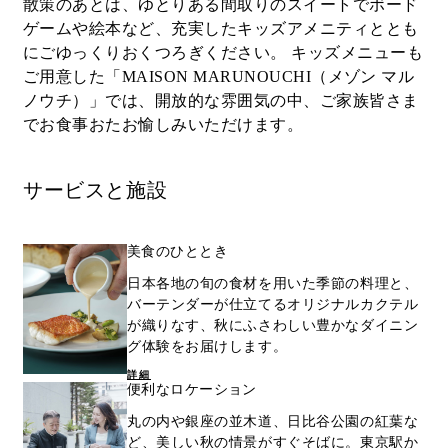
散策のあとは、ゆとりある間取りのスイートでボード
ゲームや絵本など、充実したキッズアメニティととも
にごゆっくりおくつろぎください。 キッズメニューも
ご用意した「MAISON MARUNOUCHI（メゾン マル
ノウチ）」では、開放的な雰囲気の中、ご家族皆さま
でお食事おたお愉しみいただけます。
サービスと施設
美食のひととき
日本各地の旬の食材を用いた季節の料理と、
バーテンダーが仕立てるオリジナルカクテル
が織りなす、秋にふさわしい豊かなダイニン
グ体験をお届けします。
詳細
便利なロケーション
丸の内や銀座の並木道、日比谷公園の紅葉な
ど、美しい秋の情景がすぐそばに。東京駅か