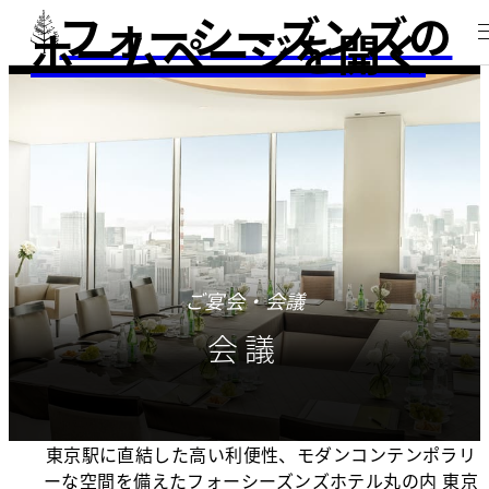
フォーシーズンズの
ホームページを開く
ご宴会・会議
会議
東京駅に直結した高い利便性、モダンコンテンポラリ
ーな空間を備えたフォーシーズンズホテル丸の内 東京