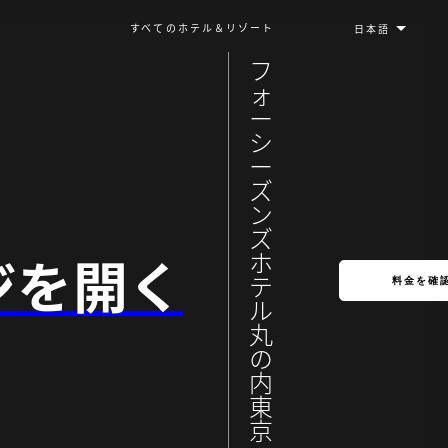
すべてのホテル＆リゾート
フ
ォ
ー
シ
ー
ズ
ン
ズ
ジを開く
ホ
テ
料金を確
ル
丸
の
内
東
京