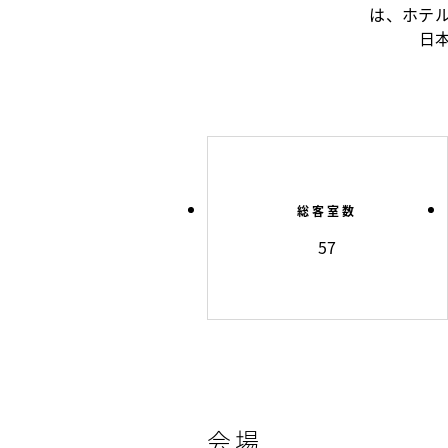
は、ホテ
日
総客室数
57
会場