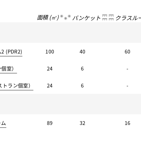
面積 (㎡)
バンケット
クラスル
(PDR2)
100
40
60
ン個室）
24
6
-
ストラン個室）
24
6
-
ーム
89
32
16