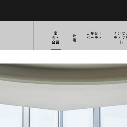
宴
ご宴会・
インセ
会
会・
パーティ
ティブ
議
会議
ー
行