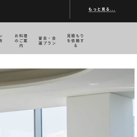
もっと見る...
ン
お料理
見積もり
宴会・会
旅
のご案
を依頼す
議プラン
内
る